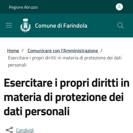
Salta al contenuto principale
Skip to footer content
Regione Abruzzo
Comune di Farindola
Briciole di pane
Home
/
Comunicare con l'Amministrazione
/
Esercitare i propri diritti in materia di protezione dei dati
personali
Esercitare i propri diritti in
materia di protezione dei
dati personali
Condividi