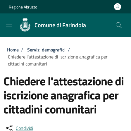
Salta al contenuto principale
Skip to footer content
Regione Abruzzo
Comune di Farindola
Briciole di pane
Home
/
Servizi demografici
/
Chiedere l'attestazione di iscrizione anagrafica per
cittadini comunitari
Chiedere l'attestazione di
iscrizione anagrafica per
cittadini comunitari
Condividi