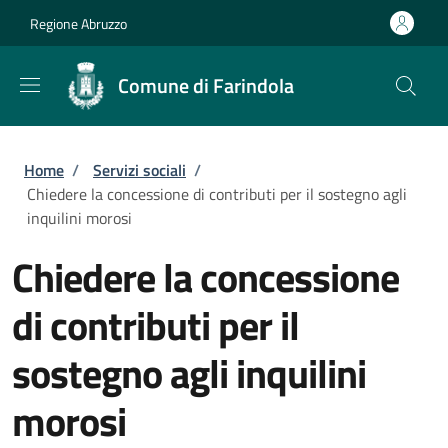
Salta al contenuto principale
Skip to footer content
Regione Abruzzo
Comune di Farindola
Briciole di pane
Home
/
Servizi sociali
/
Chiedere la concessione di contributi per il sostegno agli
inquilini morosi
Chiedere la concessione
di contributi per il
sostegno agli inquilini
morosi