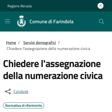
Salta al contenuto principale
Skip to footer content
Regione Abruzzo
Comune di Farindola
Briciole di pane
Home
/
Servizi demografici
/
Chiedere l'assegnazione della numerazione civica
Chiedere l'assegnazione
della numerazione civica
Condividi
Normativa di riferimento