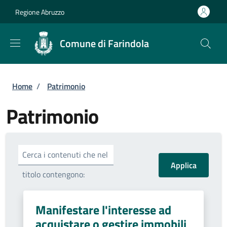
Salta al contenuto principale
Skip to footer content
Regione Abruzzo
Comune di Farindola
Briciole di pane
Home
/
Patrimonio
Patrimonio
Cerca i contenuti che nel
titolo contengono:
Manifestare l'interesse ad
acquistare o gestire immobili