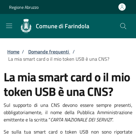
Salta al contenuto principale
Skip to footer content
Regione Abruzzo
Comune di Farindola
Briciole di pane
Home
/
Domande frequenti
/
La mia smart card o il mio token USB è una CNS?
La mia smart card o il mio
token USB è una CNS?
Sul supporto di una CNS devono essere sempre presenti,
obbligatoriamente, il nome della Pubblica Amministrazione
emittente e la scritta “
CARTA NAZIONALE DEI SERVIZI
”.
Se sulla tua smart card o token USB non sono riportate