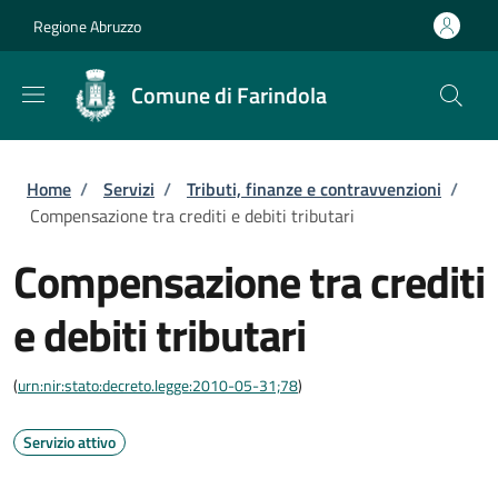
Salta al contenuto principale
Skip to footer content
Regione Abruzzo
Comune di Farindola
Briciole di pane
Home
/
Servizi
/
Tributi, finanze e contravvenzioni
/
Compensazione tra crediti e debiti tributari
Compensazione tra crediti
e debiti tributari
(
urn:nir:stato:decreto.legge:2010-05-31;78
)
Servizio attivo