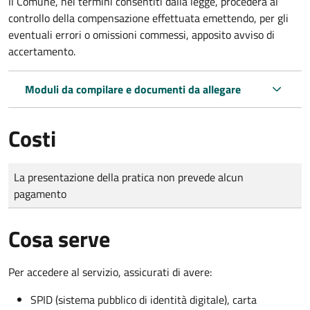
Il Comune, nei termini consentiti dalla legge, procederà al
controllo della compensazione effettuata emettendo, per gli
eventuali errori o omissioni commessi, apposito avviso di
accertamento.
Moduli da compilare e documenti da allegare
Costi
Tipo di pagamento
Importo
La presentazione della pratica non prevede alcun
pagamento
Cosa serve
Per accedere al servizio, assicurati di avere:
SPID (sistema pubblico di identità digitale), carta