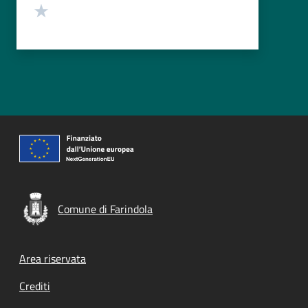
Valuta 1 stelle su 5
Comune di Farindola
Footer menu
Area riservata
Crediti