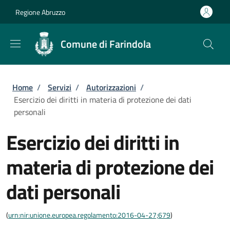
Salta al contenuto principale
Skip to footer content
Regione Abruzzo
Comune di Farindola
Briciole di pane
Home
/
Servizi
/
Autorizzazioni
/
Esercizio dei diritti in materia di protezione dei dati
personali
Esercizio dei diritti in
materia di protezione dei
dati personali
(
urn:nir:unione.europea.regolamento:2016-04-27;679
)