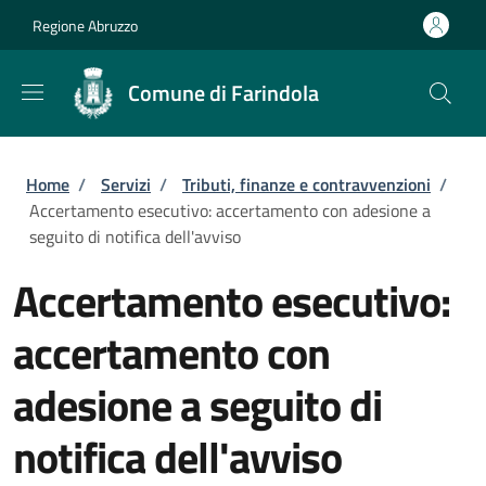
Salta al contenuto principale
Skip to footer content
Regione Abruzzo
Comune di Farindola
Briciole di pane
Home
/
Servizi
/
Tributi, finanze e contravvenzioni
/
Accertamento esecutivo: accertamento con adesione a
seguito di notifica dell'avviso
Accertamento esecutivo:
accertamento con
adesione a seguito di
notifica dell'avviso