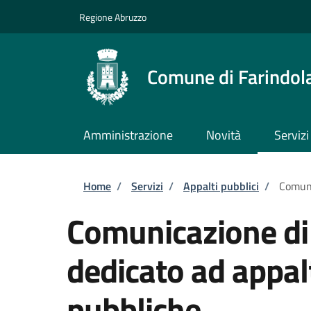
Salta al contenuto principale
Skip to footer content
Regione Abruzzo
Comune di Farindol
Amministrazione
Novità
Servizi
Briciole di pane
Home
/
Servizi
/
Appalti pubblici
/
Comuni
Comunicazione di
dedicato ad appa
pubbliche