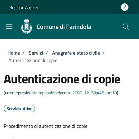
Salta al contenuto principale
Skip to footer content
Regione Abruzzo
Comune di Farindola
Briciole di pane
Home
/
Servizi
/
Anagrafe e stato civile
/
Autenticazione di copie
Autenticazione di copie
(
urn:nir:presidente.repubblica:decreto:2000-12-28;445~art18
)
Servizio attivo
Procedimento di autenticazione di copie