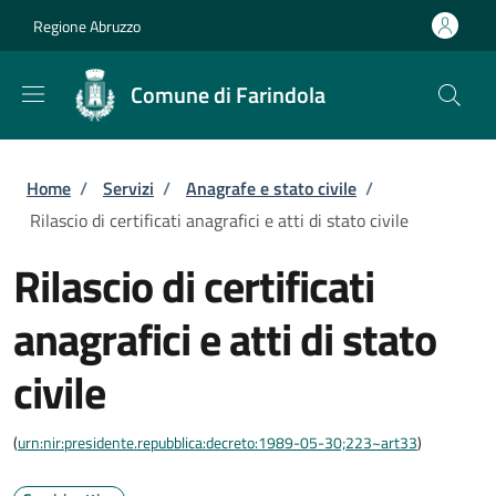
Salta al contenuto principale
Skip to footer content
Regione Abruzzo
Comune di Farindola
Briciole di pane
Home
/
Servizi
/
Anagrafe e stato civile
/
Rilascio di certificati anagrafici e atti di stato civile
Rilascio di certificati
anagrafici e atti di stato
civile
(
urn:nir:presidente.repubblica:decreto:1989-05-30;223~art33
)