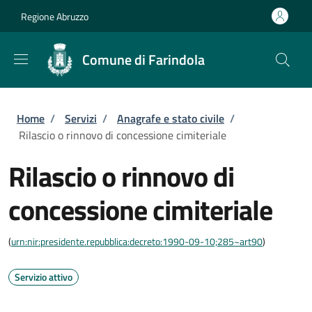
Salta al contenuto principale
Skip to footer content
Regione Abruzzo
Comune di Farindola
Briciole di pane
Home
/
Servizi
/
Anagrafe e stato civile
/
Rilascio o rinnovo di concessione cimiteriale
Rilascio o rinnovo di
concessione cimiteriale
(
urn:nir:presidente.repubblica:decreto:1990-09-10;285~art90
)
Servizio attivo