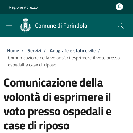
Salta al contenuto principale
Skip to footer content
Regione Abruzzo
Comune di Farindola
Briciole di pane
Home
/
Servizi
/
Anagrafe e stato civile
/
Comunicazione della volontà di esprimere il voto presso
ospedali e case di riposo
Comunicazione della
volontà di esprimere il
voto presso ospedali e
case di riposo