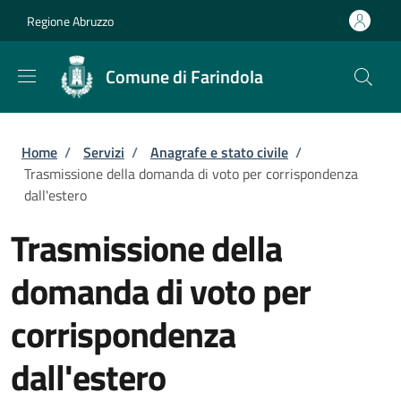
Salta al contenuto principale
Skip to footer content
Regione Abruzzo
Comune di Farindola
Briciole di pane
Home
/
Servizi
/
Anagrafe e stato civile
/
Trasmissione della domanda di voto per corrispondenza
dall'estero
Trasmissione della
domanda di voto per
corrispondenza
dall'estero