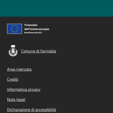
Comune di Farindola
Footer menu
Area riservata
Crediti
Informativa privacy
Note legali
Dichiarazione di accessibilità