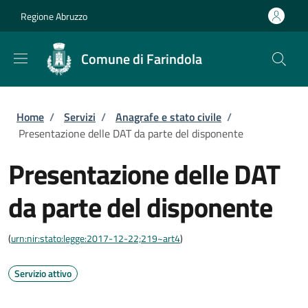
Salta al contenuto principale
Skip to footer content
Regione Abruzzo
Comune di Farindola
Briciole di pane
Home
/
Servizi
/
Anagrafe e stato civile
/
Presentazione delle DAT da parte del disponente
Presentazione delle DAT
da parte del disponente
(
urn:nir:stato:legge:2017-12-22;219~art4
)
Servizio attivo