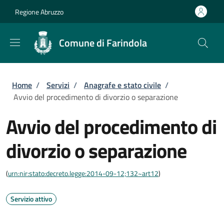
Salta al contenuto principale
Skip to footer content
Regione Abruzzo
Comune di Farindola
Briciole di pane
Home
/
Servizi
/
Anagrafe e stato civile
/
Avvio del procedimento di divorzio o separazione
Avvio del procedimento di
divorzio o separazione
(
urn:nir:stato:decreto.legge:2014-09-12;132~art12
)
Servizio attivo