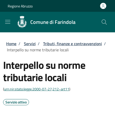
Salta al contenuto principale
Skip to footer content
Regione Abruzzo
Comune di Farindola
Briciole di pane
Home
/
Servizi
/
Tributi, finanze e contravvenzioni
/
Interpello su norme tributarie locali
Interpello su norme
tributarie locali
(
urn:nir:stato:legge:2000-07-27;212~art11
)
Servizio attivo