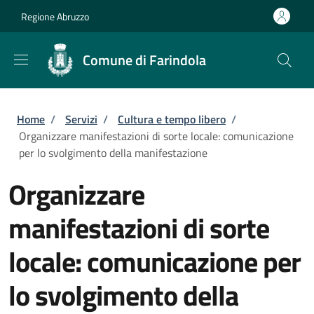
Salta al contenuto principale
Skip to footer content
Regione Abruzzo
Comune di Farindola
Briciole di pane
Home
/
Servizi
/
Cultura e tempo libero
/
Organizzare manifestazioni di sorte locale: comunicazione
per lo svolgimento della manifestazione
Organizzare
manifestazioni di sorte
locale: comunicazione per
lo svolgimento della