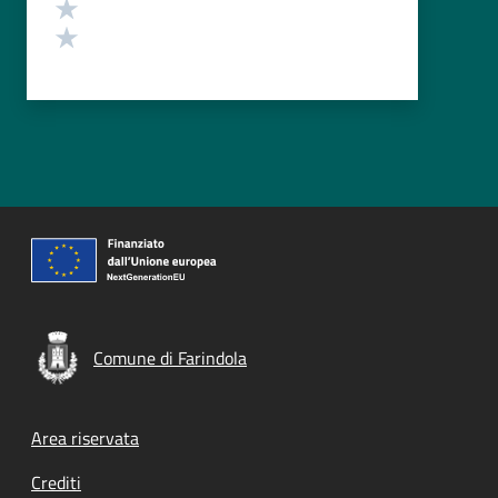
Valuta 2 stelle su 5
Valuta 1 stelle su 5
Comune di Farindola
Footer menu
Area riservata
Crediti