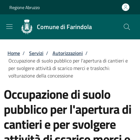
Salta al contenuto principale
Skip to footer content
Regione Abruzzo
Comune di Farindola
Briciole di pane
Home
/
Servizi
/
Autorizzazioni
/
Occupazione di suolo pubblico per l'apertura di cantieri e
per svolgere attività di scarico merci e traslochi:
volturazione della concessione
Occupazione di suolo
pubblico per l'apertura di
cantieri e per svolgere
attività di scarico merci e