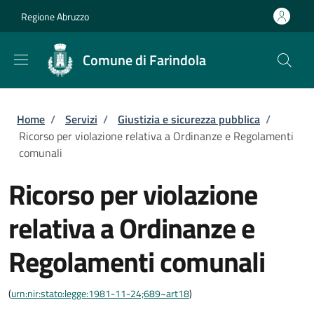
Salta al contenuto principale
Skip to footer content
Regione Abruzzo
Comune di Farindola
Briciole di pane
Home
/
Servizi
/
Giustizia e sicurezza pubblica
/
Ricorso per violazione relativa a Ordinanze e Regolamenti
comunali
Ricorso per violazione
relativa a Ordinanze e
Regolamenti comunali
(
urn:nir:stato:legge:1981-11-24;689~art18
)