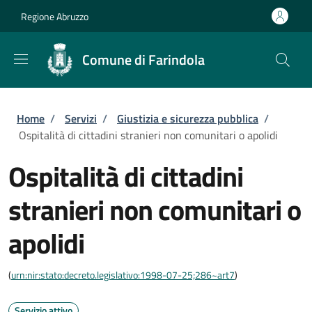
Salta al contenuto principale
Skip to footer content
Regione Abruzzo
Comune di Farindola
Briciole di pane
Home
/
Servizi
/
Giustizia e sicurezza pubblica
/
Ospitalità di cittadini stranieri non comunitari o apolidi
Ospitalità di cittadini
stranieri non comunitari o
apolidi
(
urn:nir:stato:decreto.legislativo:1998-07-25;286~art7
)
Servizio attivo