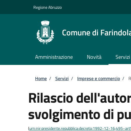
Salta al contenuto principale
Skip to footer content
Regione Abruzzo
Comune di Farindol
Amministrazione
Novità
Servizi
Briciole di pane
Home
/
Servizi
/
Imprese e commercio
/
R
Rilascio dell'auto
svolgimento di pu
(
urn:nir:presidente.repubblica:decreto:1992-12-16;495~ar