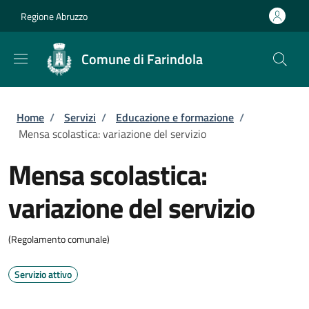
Salta al contenuto principale
Skip to footer content
Regione Abruzzo
Comune di Farindola
Briciole di pane
Home
/
Servizi
/
Educazione e formazione
/
Mensa scolastica: variazione del servizio
Mensa scolastica:
variazione del servizio
(Regolamento comunale)
Servizio attivo