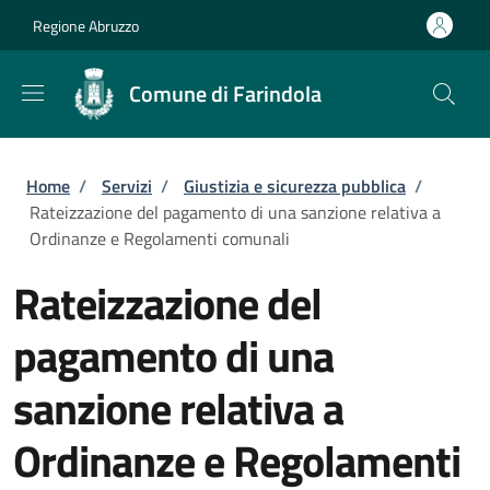
Salta al contenuto principale
Skip to footer content
Regione Abruzzo
Comune di Farindola
Briciole di pane
Home
/
Servizi
/
Giustizia e sicurezza pubblica
/
Rateizzazione del pagamento di una sanzione relativa a
Ordinanze e Regolamenti comunali
Rateizzazione del
pagamento di una
sanzione relativa a
Ordinanze e Regolamenti