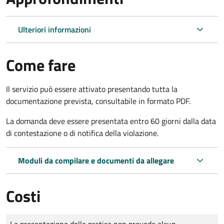
Ulteriori informazioni
Come fare
Il servizio può essere attivato presentando tutta la
documentazione prevista, consultabile in formato PDF.
La domanda deve essere presentata entro 60 giorni dalla data
di contestazione o di notifica della violazione.
Moduli da compilare e documenti da allegare
Costi
Tipo di pagamento
Importo
La presentazione della pratica non prevede alcun