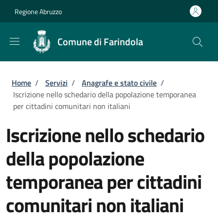
Salta al contenuto principale
Skip to footer content
Regione Abruzzo
Comune di Farindola
Briciole di pane
Home
/
Servizi
/
Anagrafe e stato civile
/
Iscrizione nello schedario della popolazione temporanea
per cittadini comunitari non italiani
Iscrizione nello schedario
della popolazione
temporanea per cittadini
comunitari non italiani