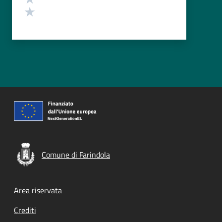
Valuta 1 stelle su 5
Comune di Farindola
Footer menu
Area riservata
Crediti