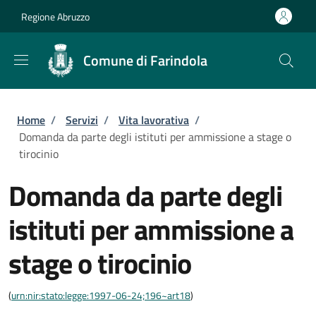
Salta al contenuto principale
Skip to footer content
Regione Abruzzo
Comune di Farindola
Briciole di pane
Home
/
Servizi
/
Vita lavorativa
/
Domanda da parte degli istituti per ammissione a stage o
tirocinio
Domanda da parte degli
istituti per ammissione a
stage o tirocinio
(
urn:nir:stato:legge:1997-06-24;196~art18
)