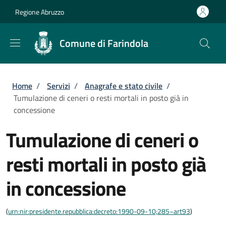
Salta al contenuto principale
Skip to footer content
Regione Abruzzo
Comune di Farindola
Briciole di pane
Home
/
Servizi
/
Anagrafe e stato civile
/
Tumulazione di ceneri o resti mortali in posto già in
concessione
Tumulazione di ceneri o
resti mortali in posto già
in concessione
(
urn:nir:presidente.repubblica:decreto:1990-09-10;285~art93
)