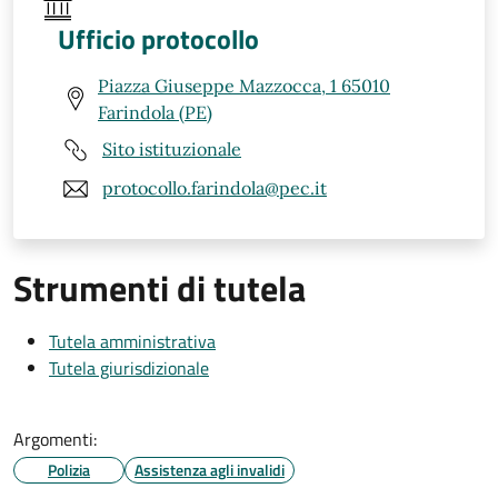
Ufficio protocollo
Piazza Giuseppe Mazzocca, 1 65010
Farindola (PE)
Sito istituzionale
protocollo.farindola@pec.it
Strumenti di tutela
Tutela amministrativa
Tutela giurisdizionale
Argomenti:
Polizia
Assistenza agli invalidi